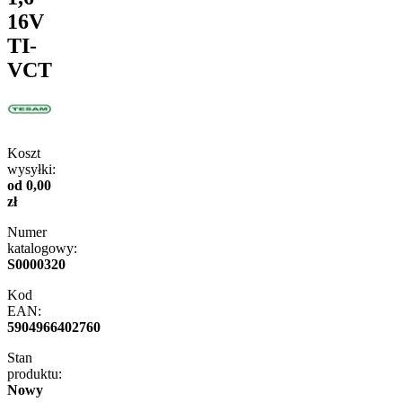
16V
TI-
VCT
Koszt
wysyłki:
od 0,00
zł
Numer
katalogowy:
S0000320
Kod
EAN:
5904966402760
Stan
produktu:
Nowy