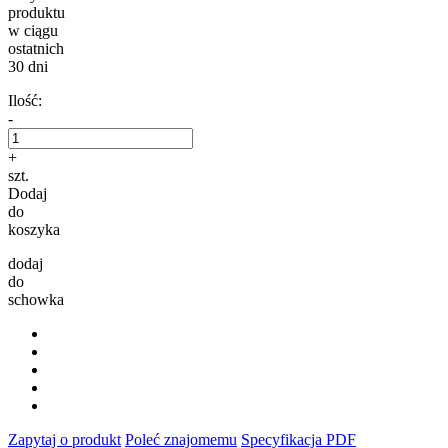
produktu
w ciągu
ostatnich
30 dni
Ilość:
-
+
szt.
Dodaj
do
koszyka
dodaj
do
schowka
Zapytaj o produkt
Poleć znajomemu
Specyfikacja PDF