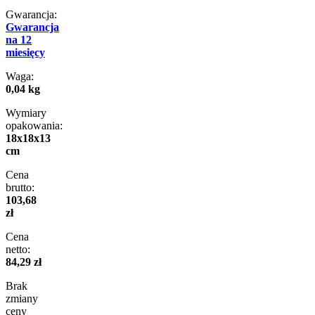
Gwarancja:
Gwarancja
na 12
miesięcy
Waga:
0,04 kg
Wymiary
opakowania:
18x18x13
cm
Cena
brutto:
103,68
zł
Cena
netto:
84,29 zł
Brak
zmiany
ceny