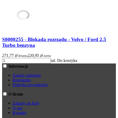
S0000255 - Blokada rozrządu - Volvo / Ford 2.5
Turbo benzyna
271,77 zł
220,95 zł
brutto
netto
szt.
Do koszyka
Informacje
Zasady zakupów
Regulamin
Polityka prywatności
O firmie
Zakupy na Raty
O nas
Kontakt