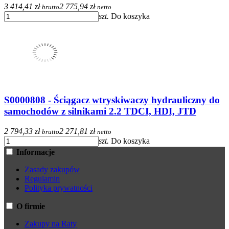
3 414,41 zł
2 775,94 zł
brutto
netto
szt.
Do koszyka
S0000808 - Ściągacz wtryskiwaczy hydrauliczny do
samochodów z silnikami 2.2 TDCI, HDI, JTD
2 794,33 zł
2 271,81 zł
brutto
netto
szt.
Do koszyka
Informacje
Zasady zakupów
Regulamin
Polityka prywatności
O firmie
Zakupy na Raty