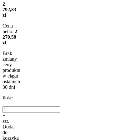
2
792,83
zł
Cena
netto:
2
270,59
zł
Brak
zmiany
ceny
produktu
w ciągu
ostatnich
30 dni
Ilość:
-
+
szt.
Dodaj
do
koszyka