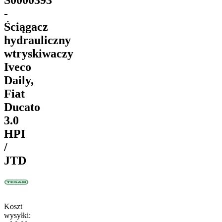
-
Ściągacz
hydrauliczny
wtryskiwaczy
Iveco
Daily,
Fiat
Ducato
3.0
HPI
/
JTD
Koszt
wysyłki: