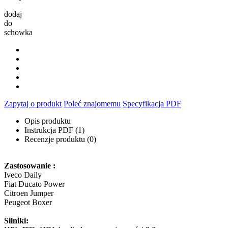
dodaj
do
schowka
Zapytaj o produkt
Poleć znajomemu
Specyfikacja PDF
Opis produktu
Instrukcja PDF (1)
Recenzje produktu (0)
Zastosowanie :
Iveco Daily
Fiat Ducato Power
Citroen Jumper
Peugeot Boxer
Silniki: