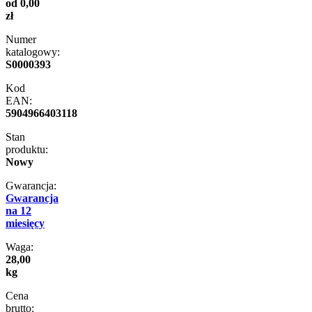
od 0,00
zł
Numer
katalogowy:
S0000393
Kod
EAN:
5904966403118
Stan
produktu:
Nowy
Gwarancja:
Gwarancja
na 12
miesięcy
Waga:
28,00
kg
Cena
brutto: