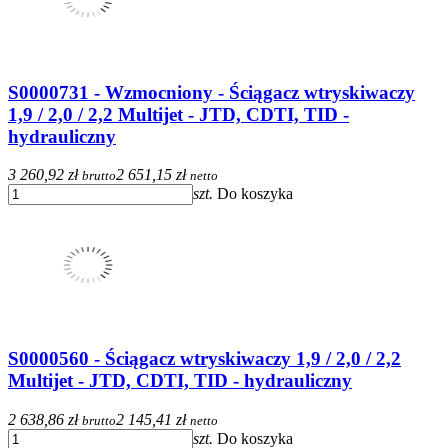
S0000731 - Wzmocniony - Ściągacz wtryskiwaczy
1,9 / 2,0 / 2,2 Multijet - JTD, CDTI, TID -
hydrauliczny
3 260,92 zł
2 651,15 zł
brutto
netto
szt.
Do koszyka
S0000560 - Ściągacz wtryskiwaczy 1,9 / 2,0 / 2,2
Multijet - JTD, CDTI, TID - hydrauliczny
2 638,86 zł
2 145,41 zł
brutto
netto
szt.
Do koszyka