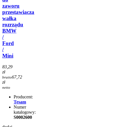
zaworu
przestawiacza
wałka
rozrządu
BMW
/
Ford
/
Mini
83,29
zł
67,72
brutto
zł
netto
Producent:
Tesam
Numer
katalogowy:
S0002600
dodaj