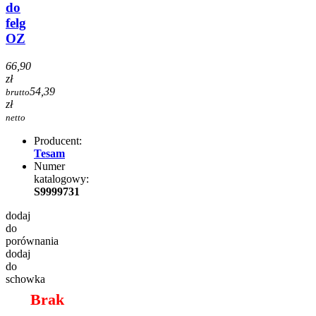
do
felg
OZ
66,90
zł
54,39
brutto
zł
netto
Producent:
Tesam
Numer
katalogowy:
S9999731
dodaj
do
porównania
dodaj
do
schowka
Brak