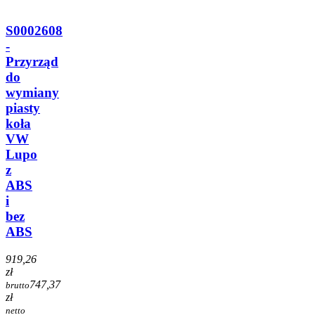
S0002608
-
Przyrząd
do
wymiany
piasty
koła
VW
Lupo
z
ABS
i
bez
ABS
919,26
zł
747,37
brutto
zł
netto