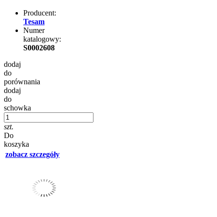
Producent:
Tesam
Numer
katalogowy:
S0002608
dodaj
do
porównania
dodaj
do
schowka
szt.
Do
koszyka
zobacz szczegóły