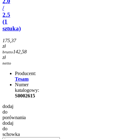
2.0
/
2.5
(1
sztuka)
175,37
zł
142,58
brutto
zł
netto
Producent:
Tesam
Numer
katalogowy:
S0002615
dodaj
do
porównania
dodaj
do
schowka