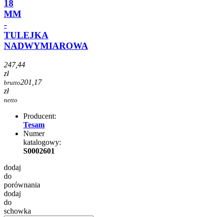
18
MM
-
TULEJKA
NADWYMIAROWA
247,44
zł
201,17
brutto
zł
netto
Producent:
Tesam
Numer
katalogowy:
S0002601
dodaj
do
porównania
dodaj
do
schowka