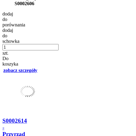
S0002606
dodaj
do
porównania
dodaj
do
schowka
szt.
Do
koszyka
zobacz szczegóły
S0002614
-
Przyrząd