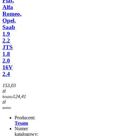
Fiat,
Alfa
Romeo,
Opel,
Saab
1.9
2.2
JTS
1.8
2.0
16V
2.4
153,03
zł
124,41
brutto
zł
netto
Producent:
Tesam
Numer
katalogowy: