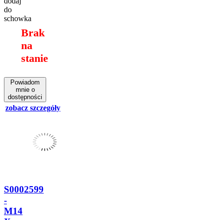
dodaj
do
schowka
Brak
na
stanie
Powiadom
mnie o
dostępności
zobacz szczegóły
S0002599
-
M14