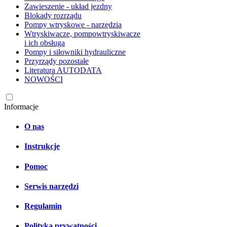
Zawieszenie - układ jezdny
Blokady rozrządu
Pompy wtryskowe - narzędzia
Wtryskiwacze, pompowtryskiwacze
i ich obsługa
Pompy i siłowniki hydrauliczne
Przyrządy pozostałe
Literatura AUTODATA
NOWOŚCI
Informacje
O nas
Instrukcje
Pomoc
Serwis narzędzi
Regulamin
Polityka prywatności