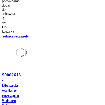
porównania
dodaj
do
schowka
szt.
Do
koszyka
zobacz szczegóły
S0002615
-
Blokada
wałków
rozrządu
Subaru