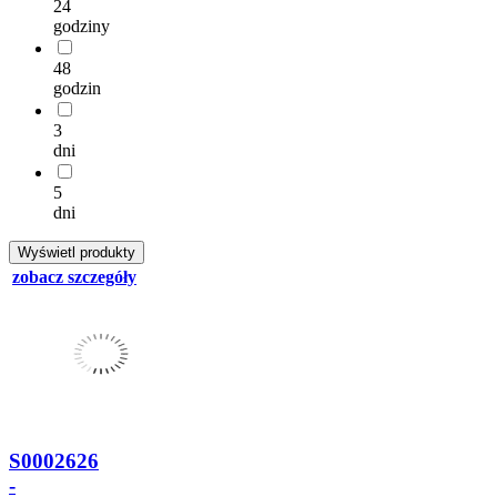
24
godziny
48
godzin
3
dni
5
dni
zobacz szczegóły
S0002626
-