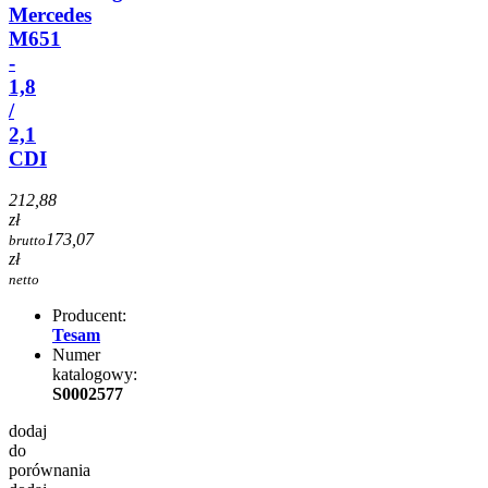
Mercedes
M651
-
1,8
/
2,1
CDI
212,88
zł
173,07
brutto
zł
netto
Producent:
Tesam
Numer
katalogowy:
S0002577
dodaj
do
porównania