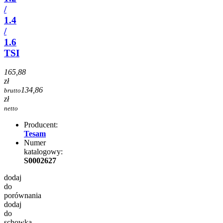
/
1.4
/
1.6
TSI
165,88
zł
134,86
brutto
zł
netto
Producent:
Tesam
Numer
katalogowy:
S0002627
dodaj
do
porównania
dodaj
do
schowka