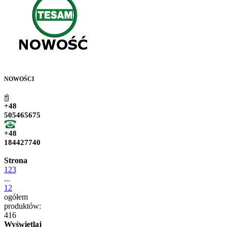
NOWOŚCI
+48
505465675
+48
184427740
Strona
1
2
3
...
12
ogółem
produktów:
416
Wyświetlaj