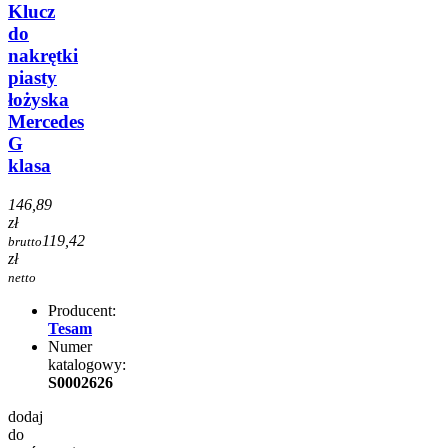
Klucz
do
nakrętki
piasty
łożyska
Mercedes
G
klasa
146,89
zł
119,42
brutto
zł
netto
Producent:
Tesam
Numer
katalogowy:
S0002626
dodaj
do