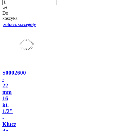
szt.
Do
koszyka
zobacz szczegóły
S0002600
-
22
mm
16
kt.
1/2"
-
Klucz
do