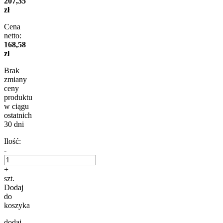
207,35
zł
Cena
netto:
168,58
zł
Brak
zmiany
ceny
produktu
w ciągu
ostatnich
30 dni
Ilość:
-
+
szt.
Dodaj
do
koszyka
dodaj