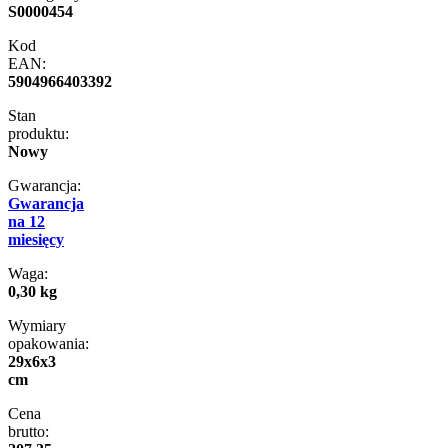
S0000454
Kod
EAN:
5904966403392
Stan
produktu:
Nowy
Gwarancja:
Gwarancja
na 12
miesięcy
Waga:
0,30 kg
Wymiary
opakowania:
29x6x3
cm
Cena
brutto: