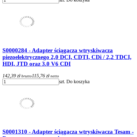
S0000284 - Adapter ściągacza wtryskiwacza
piezoelektrycznego 2,0 DCI, CDTI, CDi / 2,2 TDCI,
HDI, JTD oraz 3.0 V6 CDI
142,39 zł
115,76 zł
brutto
netto
szt.
Do koszyka
S0001310 - Adapter ściągacza wtryskiwacza Tesam -