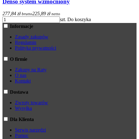
Denso system wzmocniony
277,84 zł
225,89 zł
brutto
netto
szt.
Do koszyka
Informacje
Zasady zakupów
Regulamin
Polityka prywatności
O firmie
Zakupy na Raty
O nas
Kontakt
Dostawa
Zwroty towarów
Wysyłka
Dla Klienta
Serwis narzędzi
Pomoc