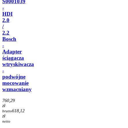
S0001039
-
HDI
2.0
/
2.2
Bosch
-
Adapter
ściągacza
wtryskiwacza
-
podwójne
mocowanie
wzmacniany
760,29
zł
618,12
brutto
zł
netto