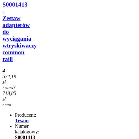
S0001413
-
Zestaw
adapterów
do
wyciągania
wtryskiwaczy
common
raill
4
574,19
zł
3
brutto
718,85
zł
netto
Producent:
Tesam
Numer
katalogowy:
S0001413