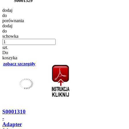
S0001329
dodaj
do
porównania
dodaj
do
schowka
szt.
Do
koszyka
zobacz szczegóły
S0001310
-
Adapter