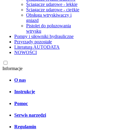
Ściągacze udarowe - lekkie
Ściągacze udarowe - ciężkie
Obsługa wtryskiwaczy i
gniazd
Pistolet do poluzowania
wtrysku
Pompy i siłowniki hydrauliczne
Przyrządy pozostałe
Literatura AUTODATA
NOWOŚCI
Informacje
O nas
Instrukcje
Pomoc
Serwis narzędzi
Regulamin