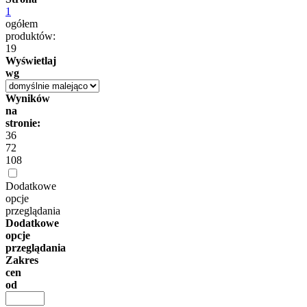
1
ogółem
produktów:
19
Wyświetlaj
wg
Wyników
na
stronie:
36
72
108
Dodatkowe
opcje
przeglądania
Dodatkowe
opcje
przeglądania
Zakres
cen
od