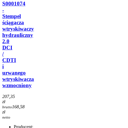
S0001074
-
Stempel
ściągacza
wtryskiwaczy
hydrauliczny
2.0
DCI
/
CDTI
i
urwanego
wtryskiwacza
wzmocniony
207,35
zł
168,58
brutto
zł
netto
Producent: