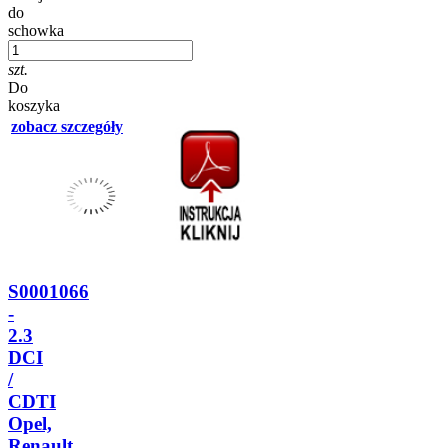
do
schowka
szt.
Do
koszyka
zobacz szczegóły
S0001066
-
2.3
DCI
/
CDTI
Opel,
Renault