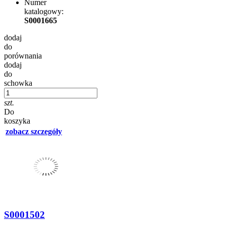
Numer
katalogowy:
S0001665
dodaj
do
porównania
dodaj
do
schowka
szt.
Do
koszyka
zobacz szczegóły
S0001502
-