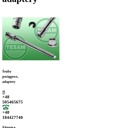
Śruby
pociągowe,
adaptery
+48
505465675
+48
184427740
Strona