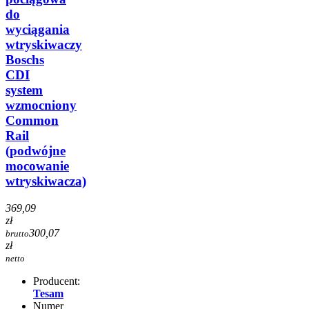
do
wyciągania
wtryskiwaczy
Boschs
CDI
system
wzmocniony
Common
Rail
(podwójne
mocowanie
wtryskiwacza)
369,09
zł
300,07
brutto
zł
netto
Producent:
Tesam
Numer