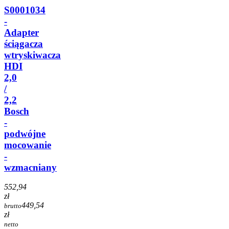
S0001034
-
Adapter
ściągacza
wtryskiwacza
HDI
2,0
/
2,2
Bosch
-
podwójne
mocowanie
-
wzmacniany
552,94
zł
449,54
brutto
zł
netto