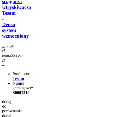
ściągacza
wtryskiwacza
Tesam
-
Denso
system
wzmocniony
277,84
zł
225,89
brutto
zł
netto
Producent:
Tesam
Numer
katalogowy:
S0001310
dodaj
do
porównania
dodaj