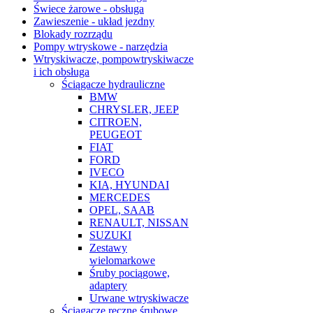
Świece żarowe - obsługa
Zawieszenie - układ jezdny
Blokady rozrządu
Pompy wtryskowe - narzędzia
Wtryskiwacze, pompowtryskiwacze
i ich obsługa
Ściągacze hydrauliczne
BMW
CHRYSLER, JEEP
CITROEN,
PEUGEOT
FIAT
FORD
IVECO
KIA, HYUNDAI
MERCEDES
OPEL, SAAB
RENAULT, NISSAN
SUZUKI
Zestawy
wielomarkowe
Śruby pociągowe,
adaptery
Urwane wtryskiwacze
Ściągacze ręczne śrubowe