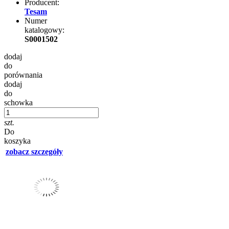
Producent:
Tesam
Numer
katalogowy:
S0001502
dodaj
do
porównania
dodaj
do
schowka
szt.
Do
koszyka
zobacz szczegóły