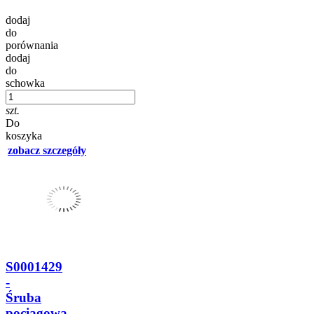
dodaj
do
porównania
dodaj
do
schowka
szt.
Do
koszyka
zobacz szczegóły
S0001429
-
Śruba
pociągowa