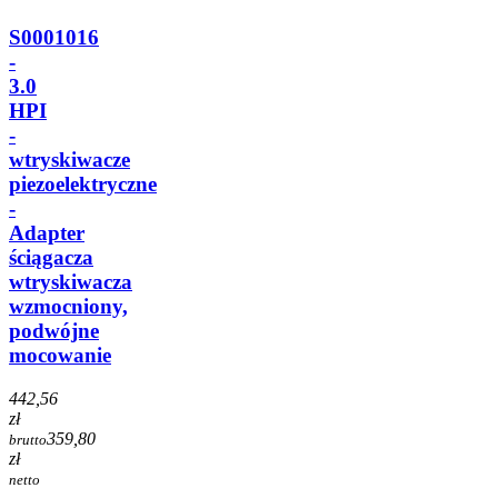
S0001016
-
3.0
HPI
-
wtryskiwacze
piezoelektryczne
-
Adapter
ściągacza
wtryskiwacza
wzmocniony,
podwójne
mocowanie
442,56
zł
359,80
brutto
zł
netto