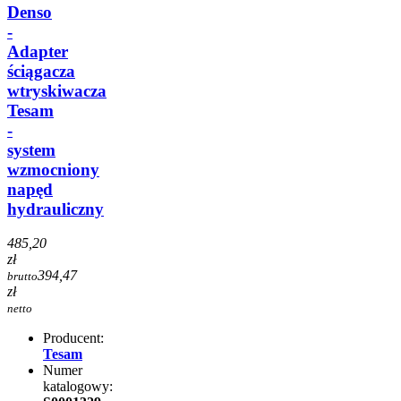
Denso
-
Adapter
ściągacza
wtryskiwacza
Tesam
-
system
wzmocniony
napęd
hydrauliczny
485,20
zł
394,47
brutto
zł
netto
Producent:
Tesam
Numer
katalogowy: