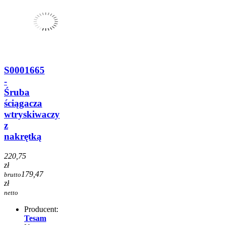
S0001665
-
Śruba
ściągacza
wtryskiwaczy
z
nakrętką
220,75
zł
179,47
brutto
zł
netto
Producent:
Tesam