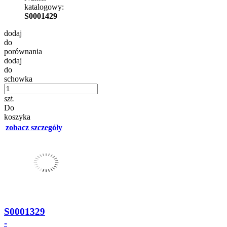
katalogowy:
S0001429
dodaj
do
porównania
dodaj
do
schowka
szt.
Do
koszyka
zobacz szczegóły
S0001329
-