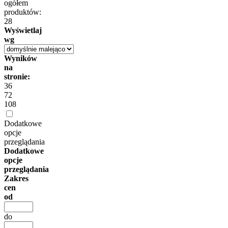
ogółem
produktów:
28
Wyświetlaj
wg
Wyników
na
stronie:
36
72
108
Dodatkowe
opcje
przeglądania
Dodatkowe
opcje
przeglądania
Zakres
cen
od
do