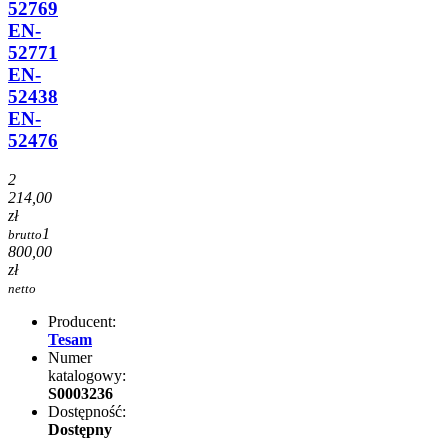
52769
EN-
52771
EN-
52438
EN-
52476
2
214,00
zł
1
brutto
800,00
zł
netto
Producent:
Tesam
Numer
katalogowy:
S0003236
Dostępność:
Dostępny