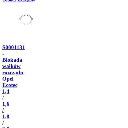
S0001131
-
Blokada
wałków
rozrządu
Opel
Ecotec
1,4
/
1,6
/
1,8
/