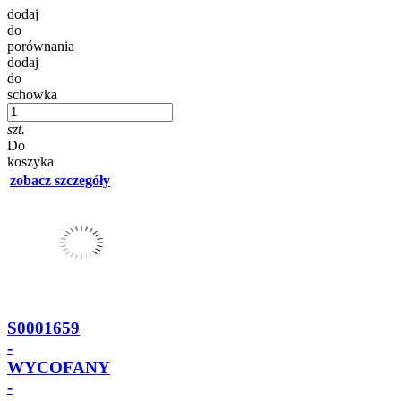
dodaj
do
porównania
dodaj
do
schowka
szt.
Do
koszyka
zobacz szczegóły
S0001659
-
WYCOFANY
-