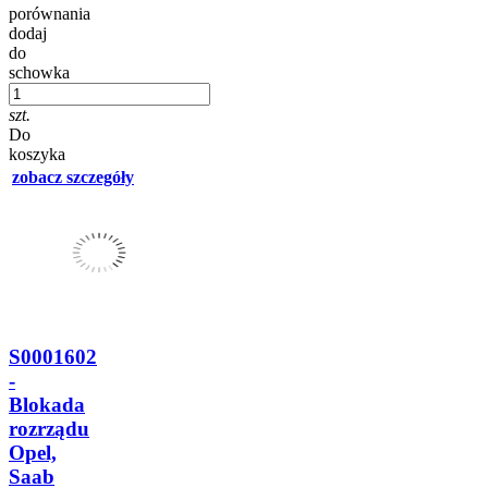
porównania
dodaj
do
schowka
szt.
Do
koszyka
zobacz szczegóły
S0001602
-
Blokada
rozrządu
Opel,
Saab