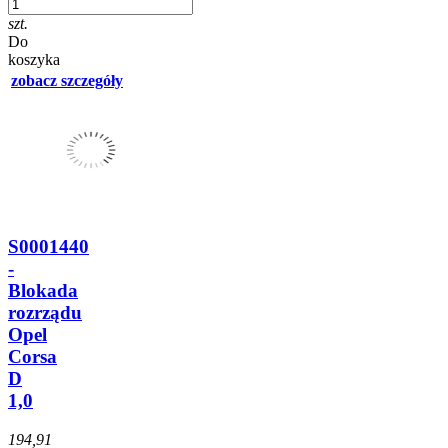
szt.
Do
koszyka
zobacz szczegóły
S0001440
-
Blokada
rozrządu
Opel
Corsa
D
1,0
194,91