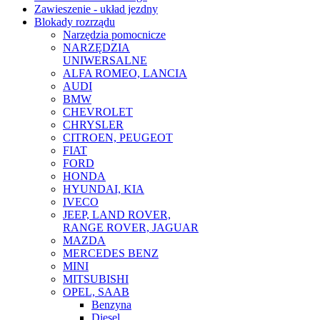
Zawieszenie - układ jezdny
Blokady rozrządu
Narzędzia pomocnicze
NARZĘDZIA
UNIWERSALNE
ALFA ROMEO, LANCIA
AUDI
BMW
CHEVROLET
CHRYSLER
CITROEN, PEUGEOT
FIAT
FORD
HONDA
HYUNDAI, KIA
IVECO
JEEP, LAND ROVER,
RANGE ROVER, JAGUAR
MAZDA
MERCEDES BENZ
MINI
MITSUBISHI
OPEL, SAAB
Benzyna
Diesel