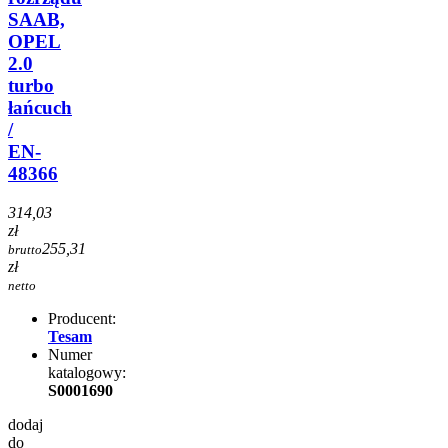
SAAB,
OPEL
2.0
turbo
łańcuch
/
EN-
48366
314,03
zł
255,31
brutto
zł
netto
Producent:
Tesam
Numer
katalogowy:
S0001690
dodaj
do