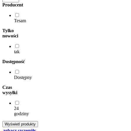
Producent
Tesam
Tylko
nowości
tak
Dostępność
Dostępny
Czas
wysyłki
24
godziny
zobacz szczegóły