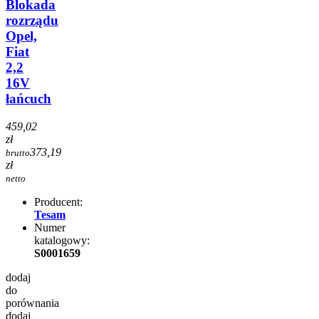
Blokada
rozrządu
Opel,
Fiat
2,2
16V
łańcuch
459,02
zł
373,19
brutto
zł
netto
Producent:
Tesam
Numer
katalogowy:
S0001659
dodaj
do
porównania
dodaj