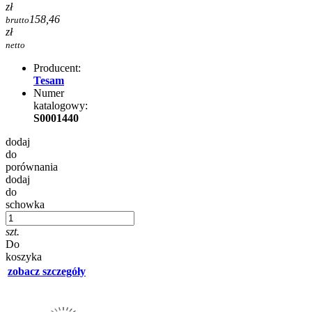
zł
158,46
brutto
zł
netto
Producent:
Tesam
Numer
katalogowy:
S0001440
dodaj
do
porównania
dodaj
do
schowka
szt.
Do
koszyka
zobacz szczegóły