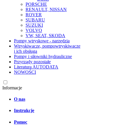
PORSCHE
RENAULT, NISSAN
ROVER
SUBARU
SUZUKI
VOLVO
VW, SEAT, SKODA
Pompy wtryskowe - narzędzia
Wtryskiwacze, pompowtryskiwacze
i ich obsługa
Pompy i siłowniki hydrauliczne
Przyrządy pozostałe
Literatura AUTODATA
NOWOŚCI
Informacje
O nas
Instrukcje
Pomoc