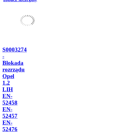
S0003274
-
Blokada
rozrządu
Opel
1.2
LIH
EN-
52458
EN-
52457
EN-
52476