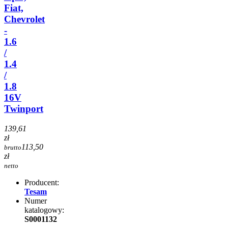
Fiat,
Chevrolet
-
1.6
/
1.4
/
1.8
16V
Twinport
139,61
zł
113,50
brutto
zł
netto
Producent:
Tesam
Numer
katalogowy:
S0001132