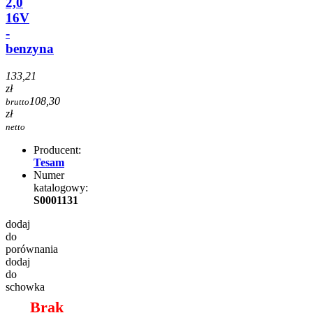
2,0
16V
-
benzyna
133,21
zł
108,30
brutto
zł
netto
Producent:
Tesam
Numer
katalogowy:
S0001131
dodaj
do
porównania
dodaj
do
schowka
Brak