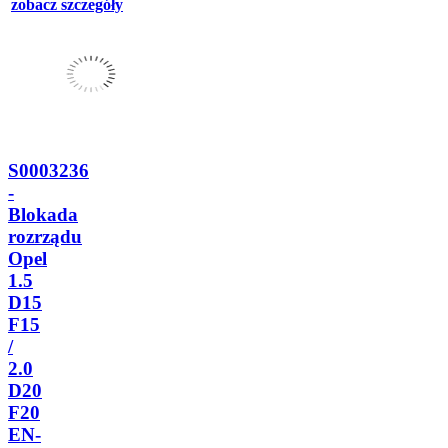
zobacz szczegóły
S0003236
-
Blokada
rozrządu
Opel
1.5
D15
F15
/
2.0
D20
F20
EN-