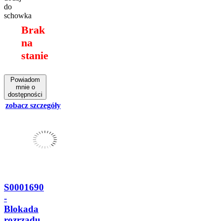
do
schowka
Brak
na
stanie
Powiadom
mnie o
dostępności
zobacz szczegóły
S0001690
-
Blokada
rozrządu