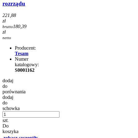
rozrządu
221,88
zł
180,39
brutto
zł
netto
Producent:
Tesam
Numer
katalogowy:
S0001162
dodaj
do
porównania
dodaj
do
schowka
szt.
Do
koszyka
zobacz szczegóły