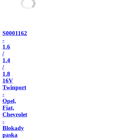
S0001162
-
1.6
/
1.4
/
1.8
16V
Twinport
-
Opel,
Fiat,
Chevrolet
-
Blokady
paska