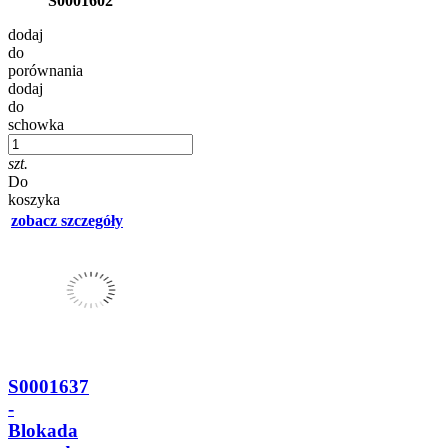
S0001602
dodaj
do
porównania
dodaj
do
schowka
szt.
Do
koszyka
zobacz szczegóły
S0001637
-
Blokada