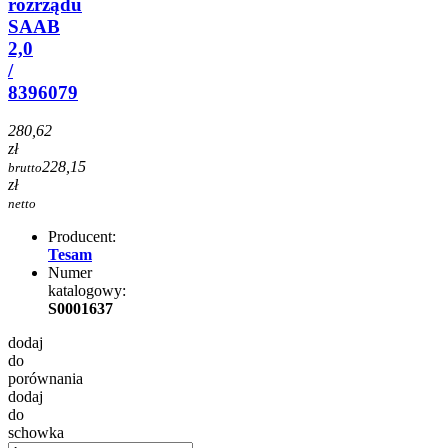
rozrządu
SAAB
2,0
/
8396079
280,62
zł
228,15
brutto
zł
netto
Producent:
Tesam
Numer
katalogowy:
S0001637
dodaj
do
porównania
dodaj
do
schowka