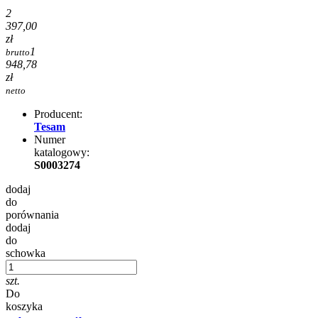
2
397,00
zł
1
brutto
948,78
zł
netto
Producent:
Tesam
Numer
katalogowy:
S0003274
dodaj
do
porównania
dodaj
do
schowka
szt.
Do
koszyka