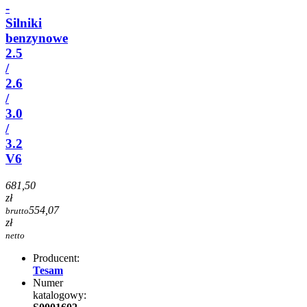
-
Silniki
benzynowe
2.5
/
2.6
/
3.0
/
3.2
V6
681,50
zł
554,07
brutto
zł
netto
Producent:
Tesam
Numer
katalogowy: