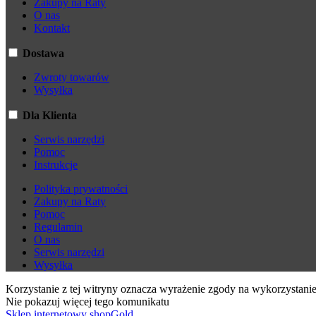
Zakupy na Raty
O nas
Kontakt
Dostawa
Zwroty towarów
Wysyłka
Dla Klienta
Serwis narzędzi
Pomoc
Instrukcje
Polityka prywatności
Zakupy na Raty
Pomoc
Regulamin
O nas
Serwis narzędzi
Wysyłka
Korzystanie z tej witryny oznacza wyrażenie zgody na wykorzystanie
Nie pokazuj więcej tego komunikatu
Sklep internetowy shopGold