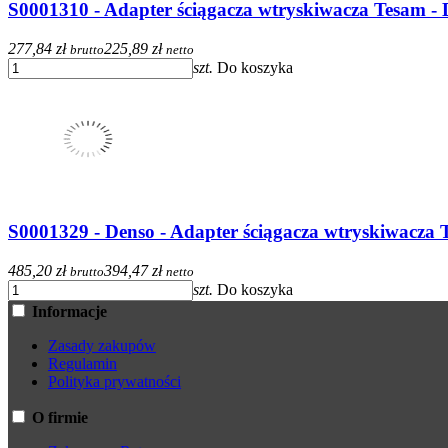
S0001310 - Adapter ściągacza wtryskiwacza Tesam -
277,84 zł
225,89 zł
brutto
netto
szt.
Do koszyka
S0001329 - Denso - Adapter ściągacza wtryskiwacza
485,20 zł
394,47 zł
brutto
netto
szt.
Do koszyka
Informacje
Zasady zakupów
Regulamin
Polityka prywatności
O firmie