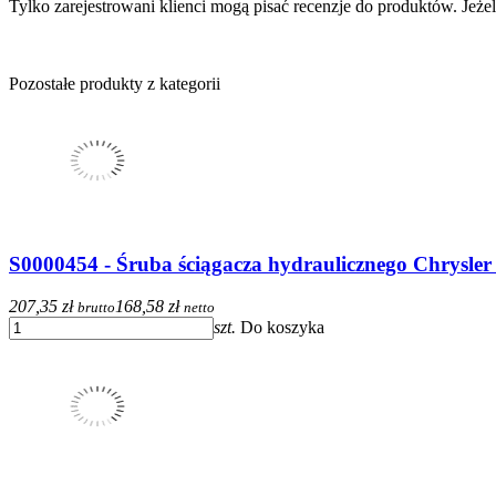
Tylko zarejestrowani klienci mogą pisać recenzje do produktów. Jeżeli
Pozostałe produkty z kategorii
S0000454 - Śruba ściągacza hydraulicznego Chrysler
207,35 zł
168,58 zł
brutto
netto
szt.
Do koszyka