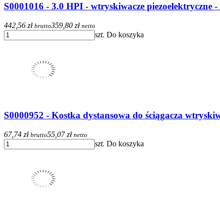
S0001016 - 3.0 HPI - wtryskiwacze piezoelektryczne
442,56 zł
359,80 zł
brutto
netto
szt.
Do koszyka
S0000952 - Kostka dystansowa do ściągacza wtryski
67,74 zł
55,07 zł
brutto
netto
szt.
Do koszyka