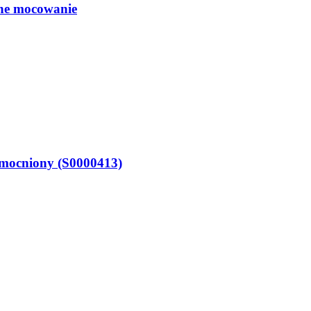
jne mocowanie
zmocniony (S0000413)