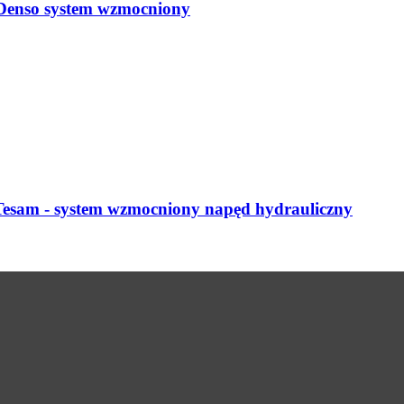
 Denso system wzmocniony
 Tesam - system wzmocniony napęd hydrauliczny