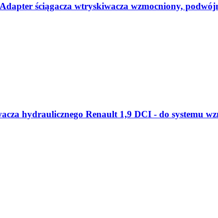
 - Adapter ściągacza wtryskiwacza wzmocniony, podwó
wacza hydraulicznego Renault 1,9 DCI - do systemu w